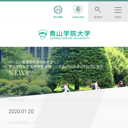
青山学院
LANGUAGE
SEARCH
MENU
ホーム
報道関係者の皆さまへ
青山学院大学 名誉教授 手塚リリ子氏が2020年1月20日に逝去
NEWS
POSTED
2020.01.20
CATEGORY