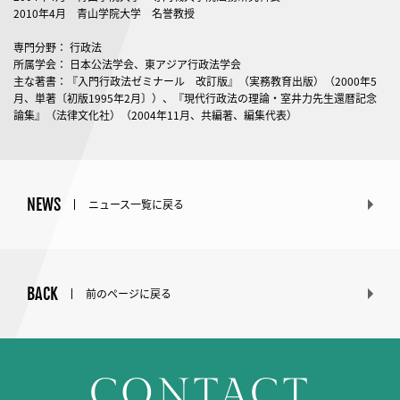
2010年4月 青山学院大学 名誉教授
専門分野： 行政法
所属学会： 日本公法学会、東アジア行政法学会
主な著書：『入門行政法ゼミナール 改訂版』（実務教育出版）（2000年5
月、単著〔初版1995年2月〕）、『現代行政法の理論・室井力先生還暦記念
論集』（法律文化社）（2004年11月、共編著、編集代表）
NEWS
ニュース一覧に戻る
BACK
前のページに戻る
CONTACT