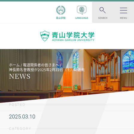
青山学院
LANGUAGE
SEARCH
MENU
ホーム
報道関係者の皆さまへ
神長勲名誉教授が2025年2月22日（土）に逝去
NEWS
POSTED
2025.03.10
CATEGORY