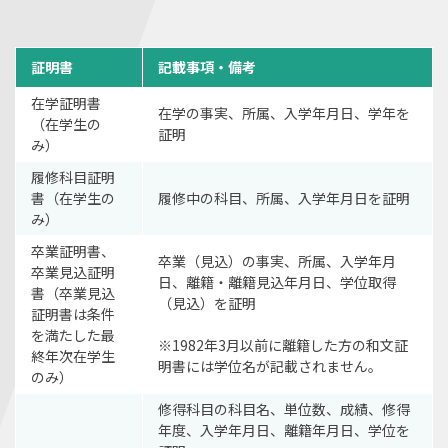
証明書
記載事項・備考
在学証明書
在学の事実、所属、入学年月日、学年を
（在学生の
証明
み）
履修科目証明
書（在学生の
履修中の科目、所属、入学年月日を証明
み）
卒業証明書、
卒業（見込）の事実、所属、入学年月
卒業見込証明
日、離籍・離籍見込年月日、学位取得
書（卒業見込
（見込）を証明
証明書は条件
を満たした最
※1982年3月以前に離籍した方の和文証
終年次在学生
明書には学位名が記載されません。
のみ）
修得科目の科目名、単位数、成績、修得
年度、入学年月日、離籍年月日、学位を