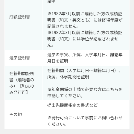
証明
※1982年3月以前に離籍した方の成績証
成績証明書
明書（和文・英文とも）には修得年度が
記載されません。
※1982年3月以前に離籍した方の成績証
明書（和文）には学位が記載されませ
ん。
退学の事実、所属、入学年月日、離籍年
退学証明書
月日を証明
在籍期間（入学年月日～離籍年月日）、
在籍期間証明
所属、休学期間を証明
書（離籍者の
み）【和文の
※年金関係の申請で必要な方はこちらを
み発行可】
申請してください。
提出先機関指定の書式など
その他
※発行可否について事前にお問い合わせ
ください。