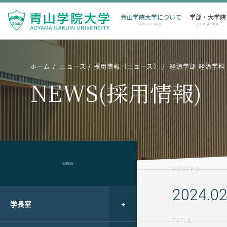
青山学院大学について
学部・大学院
ABOUT AGU
EDUCATION
ホーム
ニュース
採用情報（ニュース）
経済学部 経済学科
NEWS(採用情報)
- MENU -
POSTED
2024.02
学長室
TITLE