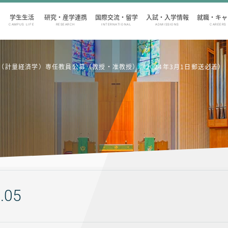
学生生活
研究・産学連携
国際交流・留学
入試・入学情報
就職・キャ
CAMPUS LIFE
RESEARCH
INTERNATIONAL
ADMISSIONS
CAREERS
（計量経済学）専任教員公募（教授・准教授）（2024年3月1日郵送必着）
.05