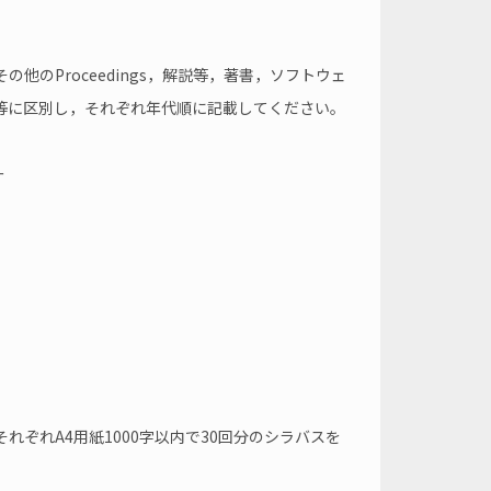
その他のProceedings，解説等，著書，ソフトウェ
等に区別し，それぞれ年代順に記載してください。
ー
ぞれA4用紙1000字以内で30回分のシラバスを