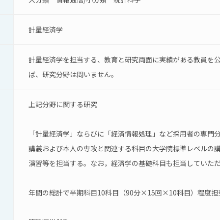
計量経済学
計量経済学を担当する、教育と研究両面に実績がある教員を
ば、研究分野は問いません。
上記分野に関する研究
「計量経済学」ならびに「経済情報処理」など採用者の専門
講義および本人の専攻と関連する科目の大学院標準レベルの
演習等を担当する。なお，経済学の基礎科目も担当していた
年間の総計で半期科目10科目（90分×15回×10科目）程度