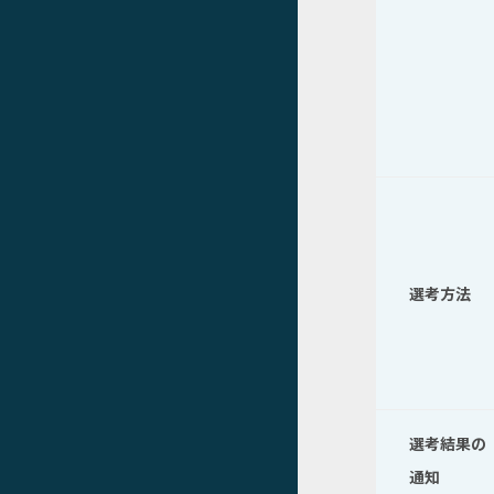
選考方法
選考結果の
通知