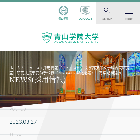
青山学院
LANGUAGE
SEARCH
MENU
ホーム
ニュース
採用情報（ニュース）
文学部英米文学科合同研究
室 研究支援事務助手公募（2023/4/18郵送必着） 募集期間延長
NEWS(採用情報)
POSTED
2023.03.27
TITLE