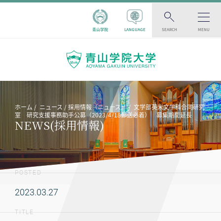
青山学院
LANGUAGE
SEARCH
MENU
ホーム
ニュース
採用情報（ニュース）
文学部英米文学科合同研究
室 研究支援事務助手公募（2023/4/18郵送必着） 募集期間延長
NEWS(採用情報)
POSTED
2023.03.27
TITLE