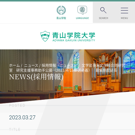
青山学院
LANGUAGE
SEARCH
MENU
ホーム
ニュース
採用情報（ニュース）
文学部英米文学科合同研究
室 研究支援事務助手公募（2023/4/18郵送必着） 募集期間延長
NEWS(採用情報)
POSTED
2023.03.27
TITLE