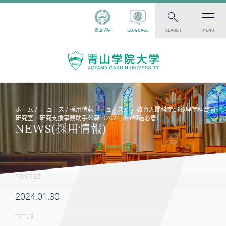
青山学院
LANGUAGE
SEARCH
MENU
ホーム
ニュース
採用情報（ニュース）
教育人間科学部心理学科合同
研究室 研究支援事務助手公募（2024/3/7郵送必着）
NEWS(採用情報)
POSTED
2024.01.30
TITLE