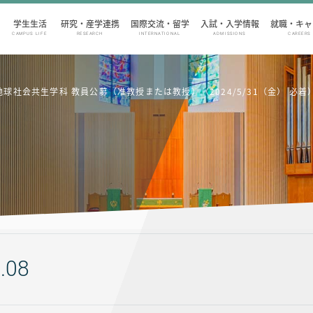
学生生活
研究・産学連携
国際交流・留学
入試・入学情報
就職・キャ
CAMPUS LIFE
RESEARCH
INTERNATIONAL
ADMISSIONS
CAREERS
球社会共生学科 教員公募（准教授または教授）（2024/5/31（金） 必着
.08