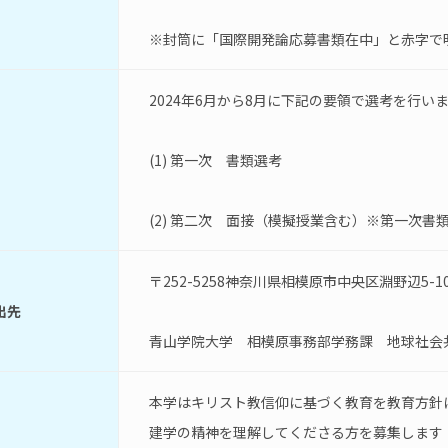
※封筒に「国際開発論応募書類在中」と赤字で
2024年6月から8月に下記の要領で選考を行い
(1) 第一次　書類選考
(2) 第二次　面接（模擬授業含む）※第一次書
〒252-5258神奈川県相模原市中央区淵野辺5-10
出先
青山学院大学　相模原事務部学務課　地球社会
本学はキリスト教信仰に基づく教育を教育方針
建学の精神を理解してくださる方を募集します