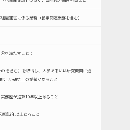
、「地域開発論」のほか、国際協力関連科目など
び組織運営に係る業務（留学関連業務を含む）
と④を満たすこと：
hD.を含む）を取得し、大学あるいは研究機関に通
相応しい研究上の業績があること
実務歴が通算10年以上あること
通算3年以上あること