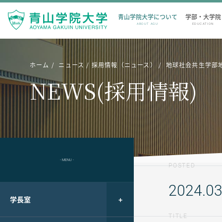
青山学院大学について
学部・大学院
ABOUT AGU
EDUCATION
ホーム
ニュース
採用情報（ニュース）
地球社会共生学部地
NEWS(採用情報)
- MENU -
POSTED
2024.03
学長室
TITLE