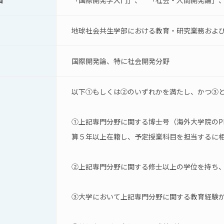
目
「国際開発学入門」、　「社会・人間開発論」
地球社会共生学部における教育・研究業務およ
国際開発論、特に社会開発分野
以下①もしくは②のいずれかを満たし、かつ③
①上記専門分野に関する博士号（海外大学院のP
算５年以上在籍し、予定授業科目を担当するに
②上記専門分野に関する修士以上の学位を持ち、
③大学において上記専門分野に関する教育経験が