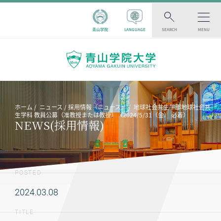
青山学院
LANGUAGE
SEARCH
MENU
ホーム
ニュース
採用情報（ニュース）
地球社会共生学部地球社会共
生学科 教員公募（准教授または教授）（2024/5/31（金） 必着）
NEWS(採用情報)
POSTED
2024.03.08
TITLE