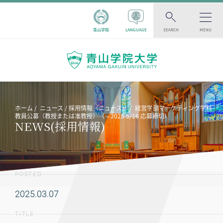
青山学院
LANGUAGE
SEARCH
MENU
ホーム
ニュース
採用情報（ニュース）
経営学部マーケティング学科
教員公募（教授または准教授）（～2025 5/16 応募締切）
NEWS(採用情報)
POSTED
2025.03.07
TITLE