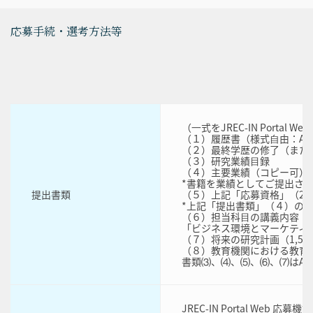
応募手続・選考方法等
（⼀式をJREC-IN Portal 
（１）履歴書（様式⾃由：A4
（２）最終学歴の修了（また
（３）研究業績⽬録
（４）主要業績（コピー可）3
*書籍を業績としてご提出さ
提出書類
（５）上記「応募資格」（2
*上記「提出書類」（４）の
（６）担当科⽬の講義内容（1,
「ビジネス環境とマーケティン
（７）将来の研究計画（1,50
（８）教育機関における教育経
書類⑶、⑷、⑸、⑹、⑺はA
JREC-IN Portal 