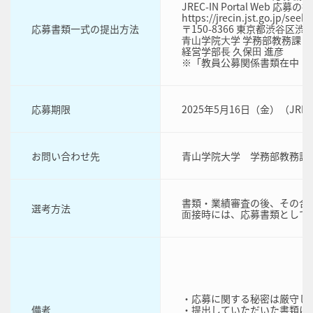
JREC-IN Portal We
https://jrecin.jst.g
応募書類一式の提出方法
〒150-8366 東京都渋⾕区渋⾕4
⻘⼭学院⼤学 学務部教務課 
経営学部⻑ 久保⽥ 進彦
※「教員公募関係書類在中（
応募期限
2025年5月16日（金）（JREC-
お問い合わせ先
青山学院大学 学務部教務課 経営学
書類・業績審査の後、その合格
選考方法
⾯接時には、応募書類として
・応募に関する秘密は厳守し
備考
・提出していただいた書類に