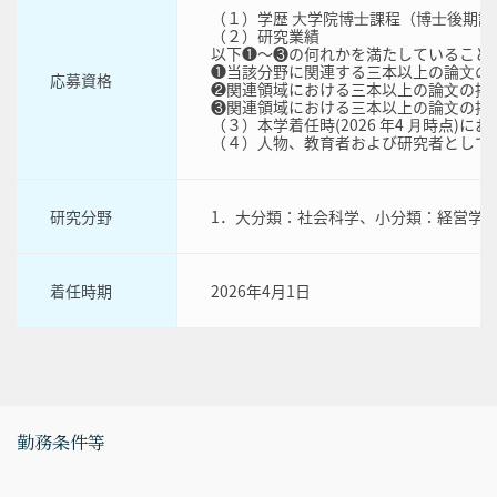
（１）学歴 ⼤学院博⼠課程（博⼠後期
（２）研究業績
以下❶〜❸の何れかを満たしていること
❶当該分野に関連する三本以上の論⽂の
応募資格
❷関連領域における三本以上の論⽂の掲
❸関連領域における三本以上の論⽂の掲
（３）本学着任時(2026 年4 ⽉時点
（４）⼈物、教育者および研究者として
研究分野
1．大分類：社会科学、小分類：経営学
着任時期
2026年4月1日
勤務条件等