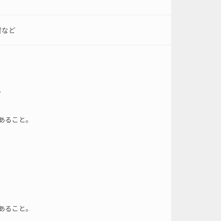
習など
。
であること。
であること。