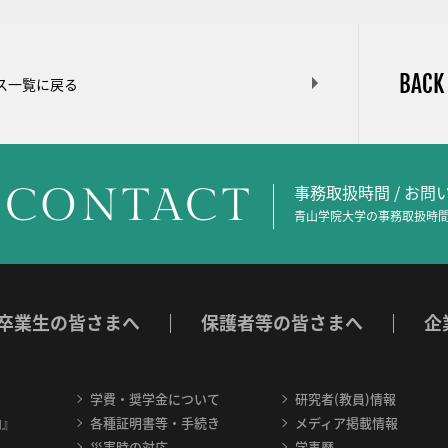
BACK
ス一覧に戻る
CONTACT
事務取扱時間 / お
青山学院大学の事務取扱時間
卒業生の皆さまへ
保護者等の皆さまへ
企
学費・奨学金について
研究者(教員)情報
内』
各種証明書等・手続き
メディア掲載情報
災害時の対応
学事暦