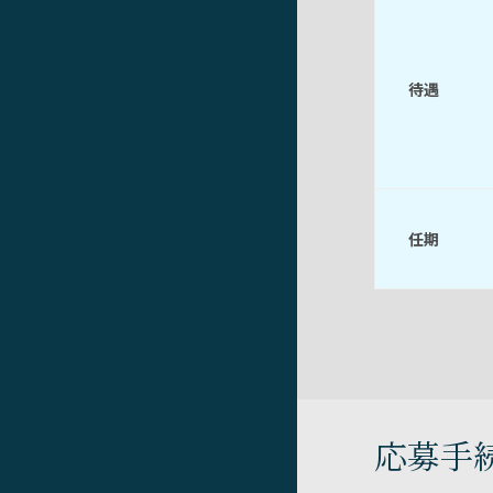
待遇
任期
応募手