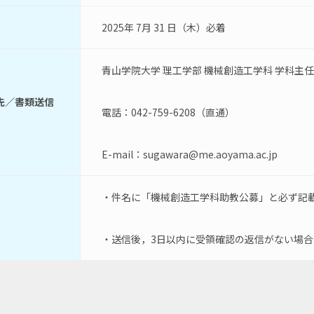
2025年 7月 31 日（木）必着
青山学院大学 理工学部 機械創造工学科 学科主任
先／書類送信
電話：042-759-6208（直通）
E-mail：sugawara@me.aoyama.ac.jp
・件名に「機械創造工学科助教公募」と必ず記載の
・送信後，3日以内に受領確認の返信がない場