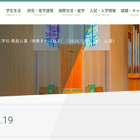
学生生活
研究・産学連携
国際交流・留学
入試・入学情報
就職・キャ
CAMPUS LIFE
RESEARCH
INTERNATIONAL
ADMISSIONS
CAREERS
学科 教員公募（助教または助手）（2025/7/31（木） 必着）
.19