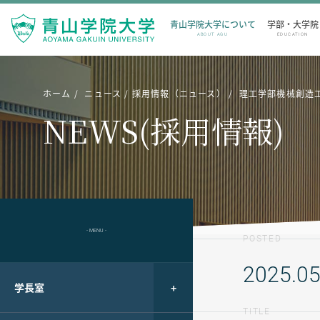
青山学院大学について
学部・大学院
ABOUT AGU
EDUCATION
ホーム
ニュース
採用情報（ニュース）
理工学部機械創造工
NEWS(採用情報)
- MENU -
POSTED
2025.05
学長室
TITLE