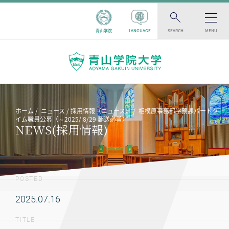
青山学院
LANGUAGE
SEARCH
MENU
ホーム
ニュース
採用情報（ニュース）
相模原事務部学務課パートタ
イム職員公募（～2025/ 8/29 郵送必着）
NEWS(採用情報)
POSTED
2025.07.16
TITLE