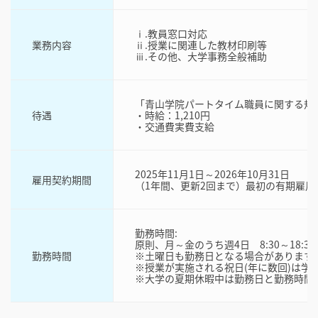
ⅰ.教員窓口対応
業務内容
ⅱ.授業に関連した教材印刷等
ⅲ.その他、大学事務全般補助
「青山学院パートタイム職員に関する規
待遇
・時給：1,210円
・交通費実費支給
2025年11月1日～2026年10月31日
雇用契約期間
（1年間、更新2回まで）最初の有期雇
勤務時間:
原則、月～金のうち週4日 8:30～18:3
勤務時間
※土曜日も勤務日となる場合があります
※授業が実施される祝日(年に数回)は学
※大学の夏期休暇中は勤務日と勤務時間