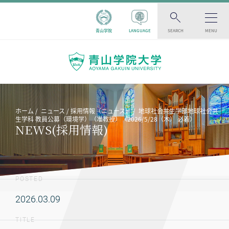
青山学院
LANGUAGE
SEARCH
MENU
ホーム
ニュース
採用情報（ニュース）
地球社会共生学部地球社会共
生学科 教員公募（環境学）（准教授）（2026/5/28（木） 必着）
NEWS(採用情報)
POSTED
2026.03.09
TITLE