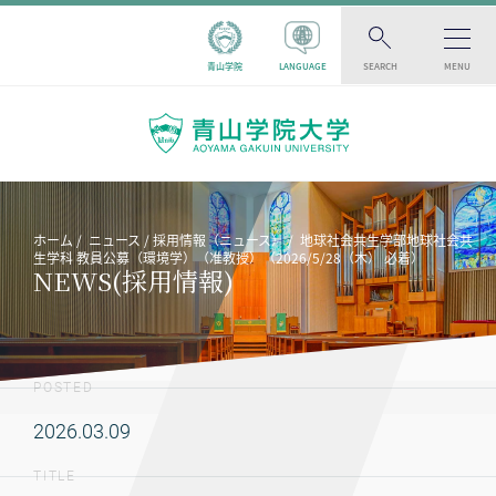
青山学院
LANGUAGE
SEARCH
MENU
ホーム
ニュース
採用情報（ニュース）
地球社会共生学部地球社会共
生学科 教員公募（環境学）（准教授）（2026/5/28（木） 必着）
NEWS(採用情報)
POSTED
2026.03.09
TITLE