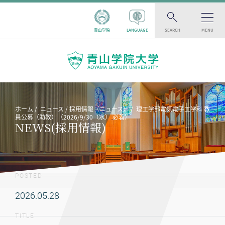
青山学院
LANGUAGE
SEARCH
MENU
ホーム
ニュース
採用情報（ニュース）
理工学部電気電子工学科 教
員公募（助教）（2026/9/30（水） 必着）
NEWS(採用情報)
POSTED
2026.05.28
TITLE