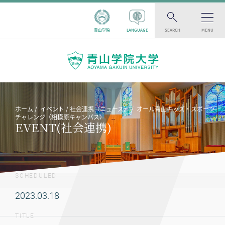
青山学院
LANGUAGE
SEARCH
MENU
ホーム
イベント
社会連携（ニュース）
オール青山キッズ・スポーツ
チャレンジ（相模原キャンパス）
EVENT(社会連携)
SCHEDULED
2023.03.18
TITLE