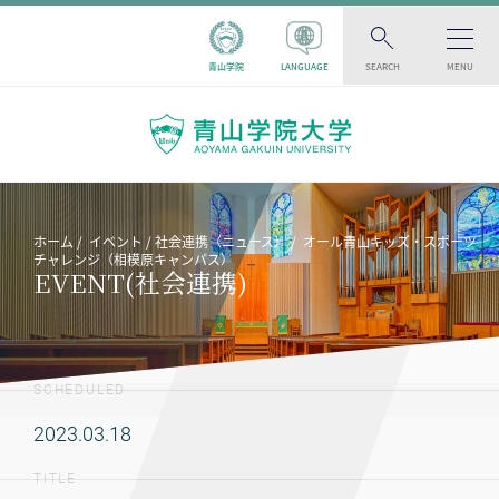
青山学院
LANGUAGE
SEARCH
MENU
ホーム
イベント
社会連携（ニュース）
オール青山キッズ・スポーツ
チャレンジ（相模原キャンパス）
EVENT(社会連携)
SCHEDULED
2023.03.18
TITLE