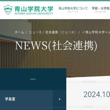
青山学院大学について
学部・大学院
ABOUT AGU
EDUCATION
ホーム
ニュース
社会連携（ニュース）
＜青山学院大学×J
NEWS(社会連携)
- MENU -
POSTED
2024.10
学長室
TITLE