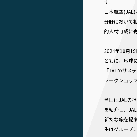
す。
日本航空(JA
分野において
的人材育成に
2024年10月
ともに、地球
「JALのサス
ワークショッ
当日はJALの
を紹介し、JA
新たな旅を提
生はグループに