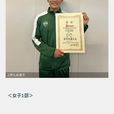
上野弘裕選手
＜女子1部＞