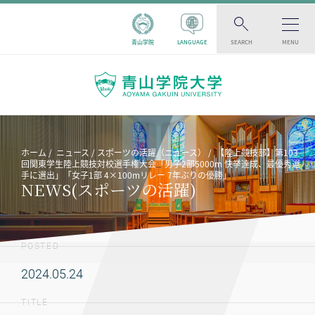
青山学院
LANGUAGE
SEARCH
MENU
ホーム
ニュース
スポーツの活躍（ニュース）
【陸上競技部】第103
回関東学生陸上競技対校選手権大会「男子2部5000m 快挙達成、最優秀選
手に選出」「女子1部 4×100mリレー 7年ぶりの優勝」
NEWS(スポーツの活躍)
POSTED
2024.05.24
TITLE