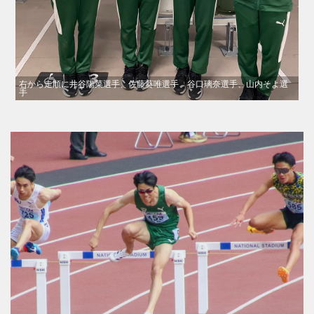
右から走順に井谷陽菜選手、佐藤葵唯選手、谷口璃奈選手、山内そよ選
手