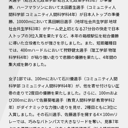
矢選手（総合文化政策学部 総合文化政策学科3年）が準優
勝、ハーフマラソンにおいて太田蒼生選手（コミュニティ人
間科学部 コミュニティ人間科学科4年）が日本人トップの準優
勝、10000mにおいて黒田朝日選手（地球社会共生学部 地球
社会共生学科3年）がチーム史上初となる27分台の快走で日本
人トップの3位入賞を果たすなど、本年の箱根駅伝を総合優勝
に導いた立役者たちが強さを示しました。また、短距離種目
では、400mハードルにおいて狩野健太選手（理工学部 物理
科学科4年）が粘り強い走りで悲願の優勝を果たし、4年間の
集大成を飾りました。
女子1部では、100mにおいて石川優選手（コミュニティ人間
科学部 コミュニティ人間科学科4年）が、他を寄せ付けない圧
巻の走りで2度目の優勝を果たしました。さらに、100mおよ
び200mにおいて佐藤葵唯選手（教育人間科学部 教育学科2
年）がダイナミックな力強い走りを見せ、2種目ともに3位に
入賞しました。その石川選手、佐藤選手を擁する4×100mリ
レーでは、巧みなバトンパスで大きなリードを奪い、見事7年