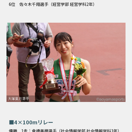
6位 佐々木千翔選手（経営学部 経営学科2年）
大塚葉月選手
■4×100mリレー
優勝 1走：倉橋美穂選手（社会情報学部 社会情報学科3年）