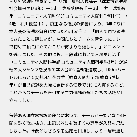
ぶりの優勝に輝きました（1走：倉橋美穂選手（社会情報学部
社会情報学科3年）→ 2走：佐藤葵唯選手→ 3走：井上瑞葵選
手（コミュニティ人間科学部 コミュニティ人間科学科1年）→
4走：石川優選手）。度重なる怪我の影響により、3年ぶりに
本大会の決勝の舞台に立った石川選手は、「個人で再び優勝
できたことも嬉しいが、仲間たちとチームを背負ったリレー
で初めて頂点に立てたことが何よりも嬉しい。」とコメント
を残しました。その他にも、三段跳において大塚葉月選手
（コミュニティ人間科学部 コミュニティ人間科学科3年）が逆
転の大ジャンプを決めて本大会の2連覇を達成し、100mハー
ドルにおいて安井麻里花選手（教育人間科学部 教育学科3
年）が自己記録を大幅に更新する快走で3位に入賞するなど、
これからのチームを牽引する主力候補の選手たちの活躍が目
立ちました。
伝統ある国立競技場の舞台において、チームが一丸となり4日
間を熱く戦い抜き、上記以外にも数多くの選手が入賞を果た
しました。今後ともさらなる活躍を目指し、より一層精進し