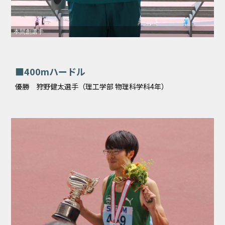
本間創選手
■400mハードル
優勝 狩野健太選手（理工学部 物理科学科4年）