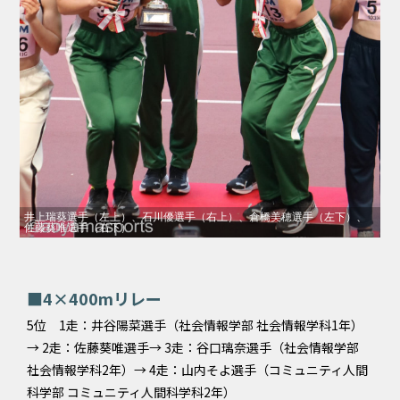
井上瑞葵選手（左上）、石川優選手（右上）、倉橋美穂選手（左下）、
佐藤葵唯選手（右下）
■4×400mリレー
5位 1走：井谷陽菜選手（社会情報学部 社会情報学科1年）
→ 2走：佐藤葵唯選手→ 3走：谷口璃奈選手（社会情報学部
社会情報学科2年）→ 4走：山内そよ選手（コミュニティ人間
科学部 コミュニティ人間科学科2年）