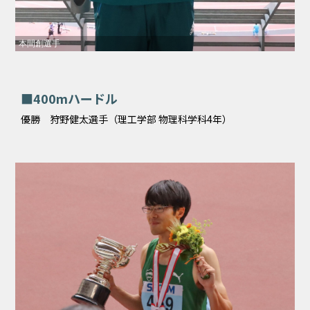
本間創選手
■400mハードル
優勝 狩野健太選手（理工学部 物理科学科4年）