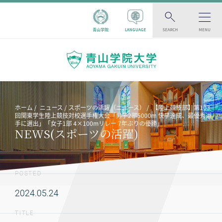
青山学院
LANGUAGE
SEARCH
MENU
ホーム
ニュース
スポーツの活躍（ニュース）
【陸上競技部】第103
回関東学生陸上競技対校選手権大会「男子2部5000m 快挙達成、最優秀選
手に選出」「女子1部 4×100mリレー 7年ぶりの優勝」
NEWS(スポーツの活躍)
POSTED
2024.05.24
TITLE