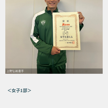
上野弘裕選手
＜女子1部＞