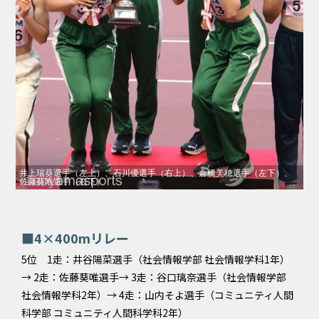
井上瑞葵選手（左上）、石川優選手（右上）、倉橋美穂選手（左下）、
佐藤葵唯選手（右下）
■4×400mリレー
5位 1走：井谷陽菜選手（社会情報学部 社会情報学科1年）
→ 2走：佐藤葵唯選手→ 3走：谷口璃奈選手（社会情報学部
社会情報学科2年）→ 4走：山内そよ選手（コミュニティ人間
科学部 コミュニティ人間科学科2年）