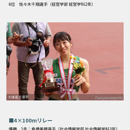
6位 佐々木千翔選手（経営学部 経営学科2年）
大塚葉月選手
■4×100mリレー
優勝 1走：倉橋美穂選手（社会情報学部 社会情報学科3年）