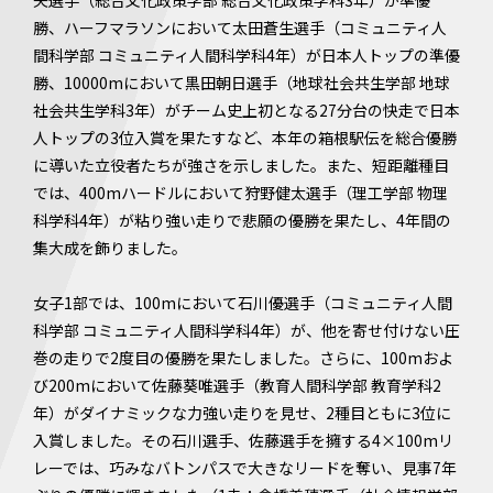
矢選手（総合文化政策学部 総合文化政策学科3年）が準優
勝、ハーフマラソンにおいて太田蒼生選手（コミュニティ人
間科学部 コミュニティ人間科学科4年）が日本人トップの準優
勝、10000mにおいて黒田朝日選手（地球社会共生学部 地球
社会共生学科3年）がチーム史上初となる27分台の快走で日本
人トップの3位入賞を果たすなど、本年の箱根駅伝を総合優勝
に導いた立役者たちが強さを示しました。また、短距離種目
では、400mハードルにおいて狩野健太選手（理工学部 物理
科学科4年）が粘り強い走りで悲願の優勝を果たし、4年間の
集大成を飾りました。
女子1部では、100mにおいて石川優選手（コミュニティ人間
科学部 コミュニティ人間科学科4年）が、他を寄せ付けない圧
巻の走りで2度目の優勝を果たしました。さらに、100mおよ
び200mにおいて佐藤葵唯選手（教育人間科学部 教育学科2
年）がダイナミックな力強い走りを見せ、2種目ともに3位に
入賞しました。その石川選手、佐藤選手を擁する4×100mリ
レーでは、巧みなバトンパスで大きなリードを奪い、見事7年