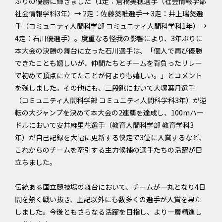
ぶりの優勝に輝きました（1走：倉橋美穂選手（社会情報学部
社会情報学科3年）→ 2走：佐藤葵唯選手→ 3走：井上瑞葵選
手（コミュニティ人間科学部 コミュニティ人間科学科1年）→
4走：石川優選手）。度重なる怪我の影響により、3年ぶりに
本大会の決勝の舞台に立った石川選手は、「個人で再び優勝
できたことも嬉しいが、仲間たちとチームを背負ったリレー
で初めて頂点に立てたことが何よりも嬉しい。」とコメント
を残しました。その他にも、三段跳において大塚葉月選手
（コミュニティ人間科学部 コミュニティ人間科学科3年）が逆
転の大ジャンプを決めて本大会の2連覇を達成し、100mハー
ドルにおいて安井麻里花選手（教育人間科学部 教育学科3
年）が自己記録を大幅に更新する快走で3位に入賞するなど、
これからのチームを牽引する主力候補の選手たちの活躍が目
立ちました。
伝統ある国立競技場の舞台において、チームが一丸となり4日
間を熱く戦い抜き、上記以外にも数多くの選手が入賞を果た
しました。今後ともさらなる活躍を目指し、より一層精進し