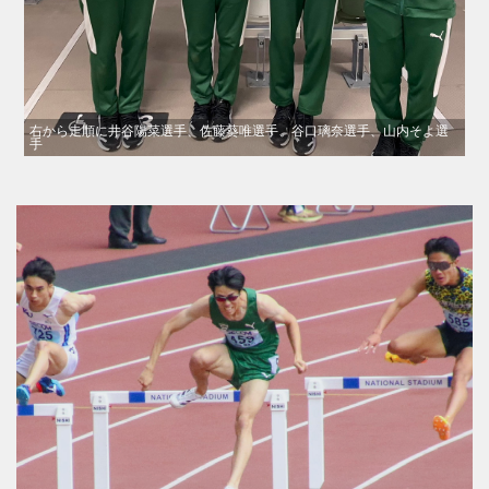
右から走順に井谷陽菜選手、佐藤葵唯選手、谷口璃奈選手、山内そよ選
手