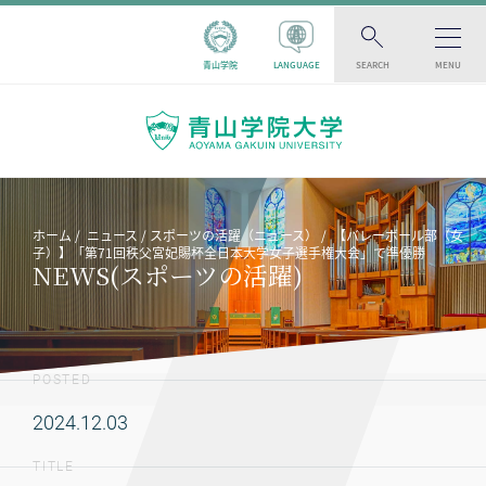
青山学院
LANGUAGE
SEARCH
MENU
ホーム
ニュース
スポーツの活躍（ニュース）
【バレーボール部（女
子）】「第71回秩父宮妃賜杯全日本大学女子選手権大会」で準優勝
NEWS(スポーツの活躍)
POSTED
2024.12.03
TITLE