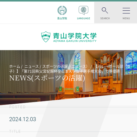
青山学院
LANGUAGE
SEARCH
MENU
ホーム
ニュース
スポーツの活躍（ニュース）
【バレーボール部（女
子）】「第71回秩父宮妃賜杯全日本大学女子選手権大会」で準優勝
NEWS(スポーツの活躍)
POSTED
2024.12.03
TITLE