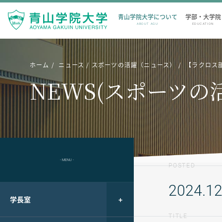
青山学院大学について
学部・大学院
ABOUT AGU
EDUCATION
ホーム
ニュース
スポーツの活躍（ニュース）
【ラクロス部（
NEWS(スポーツの
- MENU -
POSTED
2024.12
学長室
TITLE