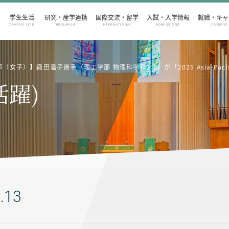
学生生活
研究・産学連携
国際交流・留学
入試・入学情報
就職・キャ
CAMPUS LIFE
RESEARCH
INTERNATIONAL
ADMISSIONS
CAREERS
女子）】織田温子選手（理工学部 物理科学科3年）が「2025 Asia-Pacific Wome
活躍)
.13