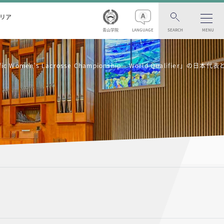
リア
青山学院
LANGUAGE
SEARCH
MENU
n’s Lacrosse Championship – World Qualifier」の日本