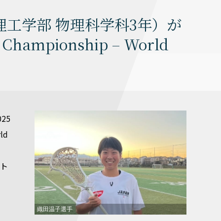
工学部 物理科学科3年）が
e Championship – World
25
ld
）
スト
織田温子選手