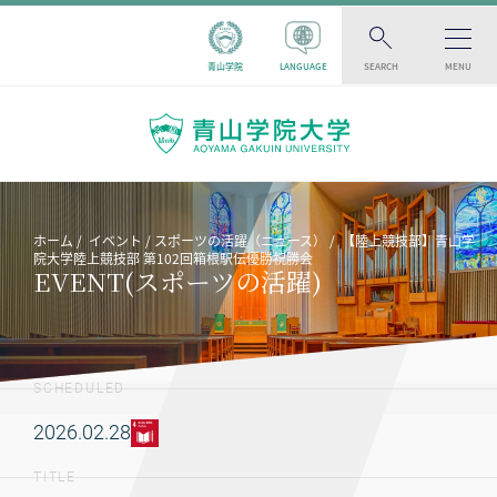
青山学院
LANGUAGE
SEARCH
MENU
ホーム
イベント
スポーツの活躍（ニュース）
【陸上競技部】青山学
院大学陸上競技部 第102回箱根駅伝優勝祝勝会
EVENT(スポーツの活躍)
SCHEDULED
2026.02.28
TITLE