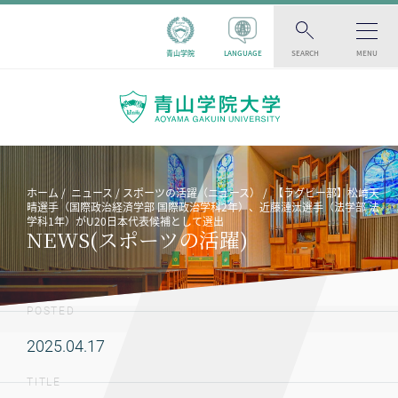
青山学院
LANGUAGE
SEARCH
MENU
ホーム
ニュース
スポーツの活躍（ニュース）
【ラグビー部】松﨑天
晴選手（国際政治経済学部 国際政治学科2年）、近藤漣汰選手（法学部 法
学科1年）がU20日本代表候補として選出
NEWS(スポーツの活躍)
POSTED
2025.04.17
TITLE