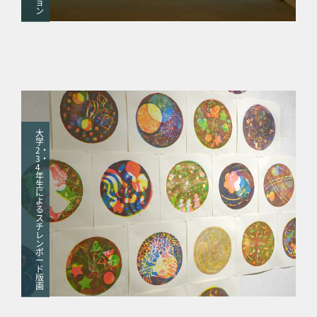
ョ
ン
大
学
2・
3・
4
年
生
に
よ
る
ス
チ
レ
ン
ボ
ー
ド
版
画