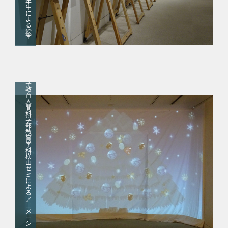
年
生
に
よ
る
絵
画
大
学
教
育
人
間
科
学
部
教
育
学
科
横
山
ゼ
ミ
に
よ
る
ア
ニ
メ
ー
シ