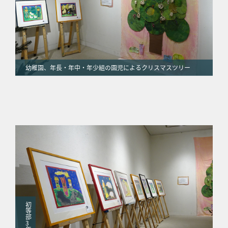
幼稚園、年長・年中・年少組の園児によるクリスマスツリー
初
等
部
3