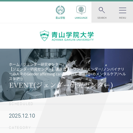
青山学院
LANGUAGE
SEARCH
MENU
ホーム
ジェンダー研究センター
【ジェンダー研究センター】講演会「トランスジェンダー/ノンバイナリ
ーの人々のGender affirming careについて-LGBTQ+のメンタルケア/ヘル
スケア-」
EVENT(ジェンダー研究センター)
SCHEDULED
2025.12.10
CATEGORY