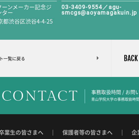
クーンメーカー記念ジ
03-3409-9554／agu-
ンター
smcgs@aoyamagakuin.jp
東京都渋谷区渋谷4-4-25
BACK
ト一覧に戻る
CONTACT
事務取扱時間 / お
青山学院大学の事務取扱時間
卒業生の皆さまへ
保護者等の皆さまへ
企