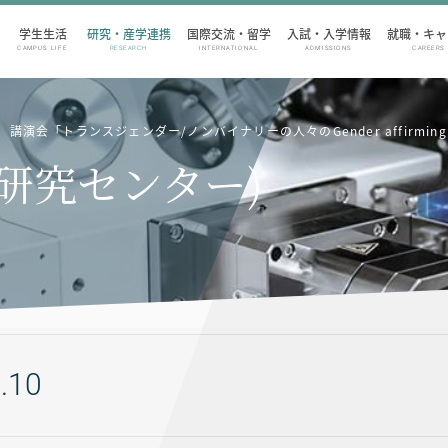
学生生活
研究・産学連携
国際交流・留学
入試・入学情報
就職・キャ
CAMPUS LIFE
RESEARCH
INTERNATIONAL
ADMISSIONS
CAREERS
演会「トランスジェンダー/ノンバイナリーの人々のGender affirming 
ー研究センター)
.10