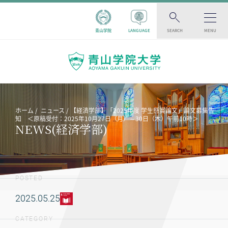
青山学院
LANGUAGE
SEARCH
MENU
ホーム
ニュース
【経済学部】「2025年度 学生懸賞論文」論文募集告
知 ＜原稿受付：2025年10月27日（月）～30日（木）午前10時＞
NEWS(経済学部)
POSTED
2025.05.25
CATEGORY