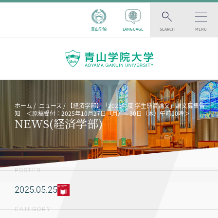
青山学院
LANGUAGE
SEARCH
MENU
ホーム
ニュース
【経済学部】「2025年度 学生懸賞論文」論文募集告
知 ＜原稿受付：2025年10月27日（月）～30日（木）午前10時＞
NEWS(経済学部)
POSTED
2025.05.25
CATEGORY