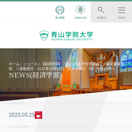
青山学院
LANGUAGE
SEARCH
MENU
ホーム
ニュース
【経済学部】「2025年度 学生懸賞論文」論文募集告
知 ＜原稿受付：2025年10月27日（月）～30日（木）午前10時＞
NEWS(経済学部)
POSTED
2025.05.25
CATEGORY