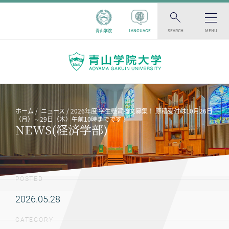
青山学院
LANGUAGE
SEARCH
MENU
ホーム
ニュース
2026年度 学生懸賞論文募集！ 原稿受付は10月26日
（月）～29日（木）午前10時までです！
NEWS(経済学部)
POSTED
2026.05.28
CATEGORY