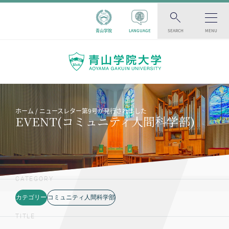
青山学院
LANGUAGE
SEARCH
MENU
ホーム
ニュースレター第9号が発行されました
EVENT(コミュニティ人間科学部)
CATEGORY
カテゴリー
コミュニティ人間科学部
TITLE