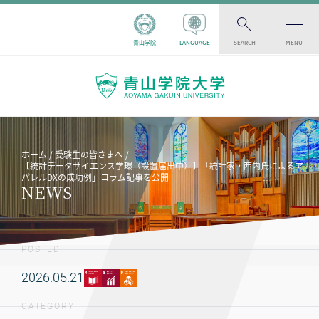
青山学院
LANGUAGE
SEARCH
MENU
ホーム
受験生の皆さまへ
【統計データサイエンス学環（設置届出中）】「統計家・西内氏によるア
パレルDXの成功例」コラム記事を公開
NEWS
POSTED
2026.05.21
CATEGORY