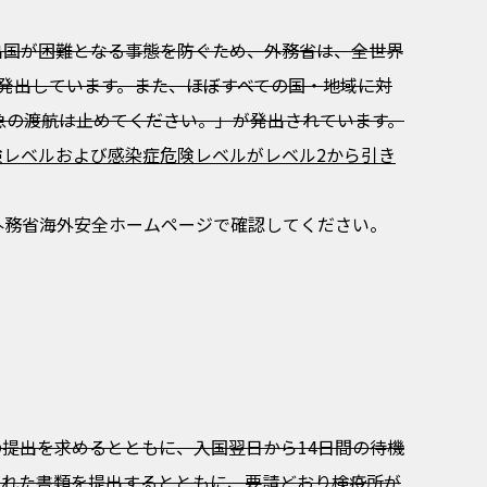
出国が困難となる事態を防ぐため、外務省は、全世界
発出しています。また、ほぼすべての国・地域に対
急の渡航は止めてください。」が発出されています。
レベルおよび感染症危険レベルがレベル2から引き
外務省海外安全ホームページで確認してください。
提出を求めるとともに、入国翌日から14日間の待機
られた書類を提出するとともに、要請どおり検疫所が