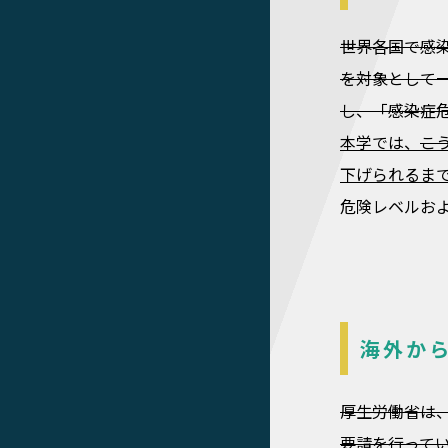
世界各国で感
を対象として
し、「感染症
本学では、
こ
下げられるま
危険レベルお
海外か
厚生労働省は
要請を行って