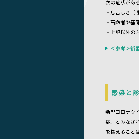
次の症状があ
・息苦しさ（
・高齢者や基
・上記以外の
＜参考＞新
感染と
新型コロナウイ
症」とみなさ
を控えること