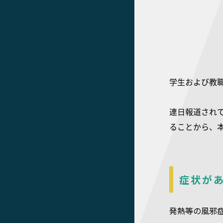
学生および教
連日報道されて
ることから、
症状が
発熱等の風邪