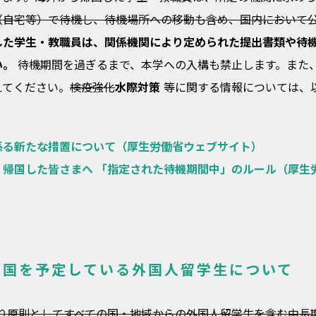
（自宅等）で待機し、待機場所への移動も含め、国内において
した学生・教職員は、関係機関により定められた提出書類や待
い。
待機期間を過ぎるまで、本学への入構も禁止します。また
えてください。
検疫強化
水際対策
等に関する情報については、
係る新たな措置について（厚生労働省ウェブサイト）
帰国した皆さまへ 「指定された待機期間中」のルール（厚生
入国を予定している外国人留学生について
月より原則としてすべての国・地域からの外国人留学生を含む中