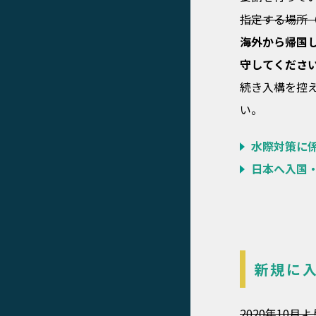
指定する場所
海外から帰国
守してくださ
続き入構を控
い。
水際対策に
日本へ入国・
新規に
2020年10