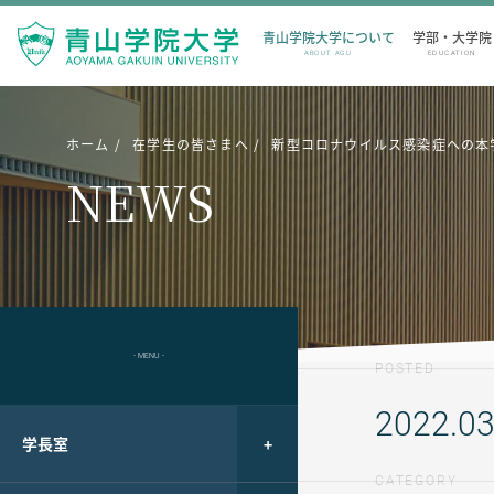
青山学院大学について
学部・大学院
ABOUT AGU
EDUCATION
ホーム
在学生の皆さまへ
新型コロナウイルス感染症への本
NEWS
- MENU -
POSTED
2022.03
学長室
CATEGORY