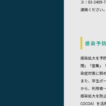
ス：03-340
連絡ください
感染予
感染拡大を予
閉」「密集」
染症対策に努
また、学生ポ
から、利用者
感染拡大を防止する
COCOA）を