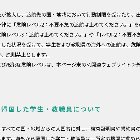
染が拡大し、渡航先の国・地域において行動制限を受けたり、
一律に「危険レベル2：不要不急の渡航は止めてください。」を
危険レベル3：渡航は止めてください。」や「レベル2：不要不
うした状況を受けて、
学生および教職員の海外への渡航は、危険
で、原則禁止とします。
よび感染症危険レベルは、本ページ末の＜関連ウェブサイト＞
ら帰国した学生・教職員について
、すべての国・地域からの入国者に対し、検査証明書や誓約書の
います。海外から帰国した学生・教職員は、所定の機関に求め