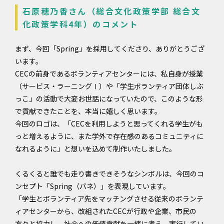
石原穂乃香さん（総合文化政策学部 総合文
化政策学科4年）のコメント
まず、今回「Spring」を採用してくださり、ありがとうござ
います。
CECの前身であるボランティアセンターには、私自身が授業
（サービス・ラーニングⅠ）や「学生ボランティア団体しぶ
っこ」の活動で大変お世話になっていたので、このような形
で貢献できたことを、本当に嬉しく思います。
今回のロゴは、「CECを利用しようと思ってくれる学生がも
っと増えるように、また学外で存在感のあるコミュニティに
なれるように」と想いを込めて制作いたしました。
くるくると誰でも走り書きできそうなシンボルは、今回のコ
ンセプト「Spring（バネ）」を表現しています。
「学生とボランティア先をマッチングさせる従来のボランテ
ィアセンターから、改組されたCECが行政や企業、市民の
方々と協力し、社会への価値貢献を一緒に考え、実行してい