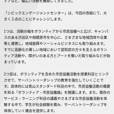
ィアなど、幅広い活動を展開してきました。
「シビックエンゲージメントセンター」は、今回の改組にて、大
きく２点のことにチャレンジします。
1つは、活動の幅をボランティアから市民協働へと広げ、キャンパ
スのある渋谷区や相模原市を中心に、さまざまな地域団体や企業
等と連携し、地域振興やソーシャルビジネスにも取り組みます。
すでに高齢化の著しい地域において認知症の方々を支えるボラン
ティア活動や、障がいのある方とアートを繋いだ取り組みなどが始
まっています。
2つ目は、ボランティアを含めた市民協働活動を授業科目とリンク
させて、サーバントリーダシップの教育を強化していくことで
す。具体的には青山スタンダード科目の中で、市民協働活動の概要
を知る「ボランティア・市民協働論」を開講します。また、既存の
サービス・ラーニング科目の講義やさまざまな市民協働活動を体
験する中で、学生が社会経験を積み、サーバントリーダシップを
体得していく機会を提供します。