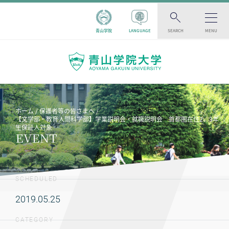
青山学院
LANGUAGE
SEARCH
MENU
ホーム
保護者等の皆さまへ
【文学部・教育人間科学部】学業説明会・就職説明会 首都圏在住2、3年
生保証人対象
EVENT
SCHEDULED
2019.05.25
CATEGORY