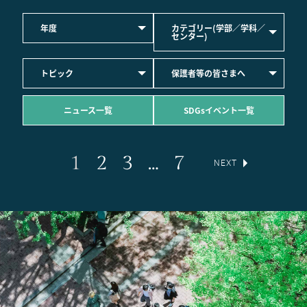
年度
カテゴリー(学部／学科／
センター)
トピック
保護者等の皆さまへ
ニュース一覧
SDGsイベント一覧
1
2
3
…
7
NEXT