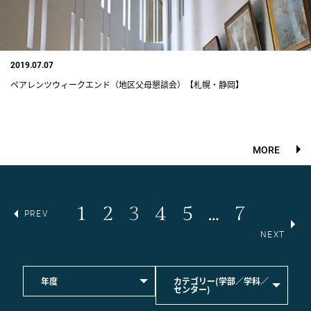
2019.07.07
ペアレンツウィークエンド（地区父母懇談会）【札幌・静岡】
MORE
1
2
3
4
5
…
7
PREV
NEXT
年度
カテゴリー(学部／学科／
センター)