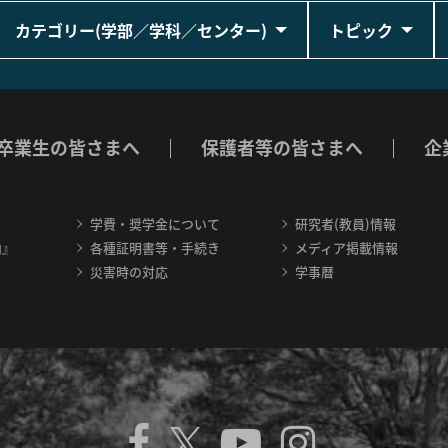
カテゴリー(学部／学科／センター)
トピック
卒業生の皆さまへ
保護者等の皆さまへ
企
学費・奨学金について
研究者(教員)情報
内』
各種証明書等・手続き
メディア掲載情報
災害時の対応
学事暦