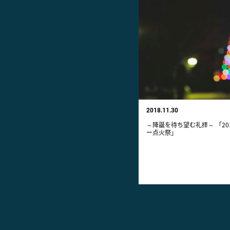
2018.11.30
～降誕を待ち望む礼拝～ 「2
ー点火祭」