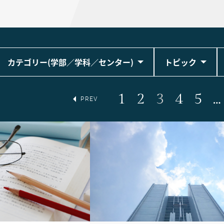
カテゴリー(学部／学科／センター)
トピック
1
2
3
4
5
…
PREV