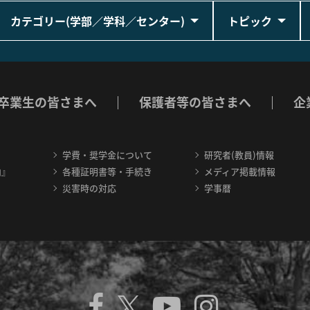
カテゴリー(学部／学科／センター)
トピック
卒業生の皆さまへ
保護者等の皆さまへ
企
学費・奨学金について
研究者(教員)情報
内』
各種証明書等・手続き
メディア掲載情報
災害時の対応
学事暦