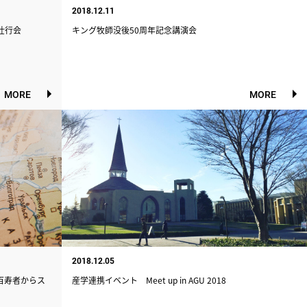
2018.12.11
壮行会
キング牧師没後50周年記念講演会
MORE
MORE
2018.12.05
百寿者からス
産学連携イベント Meet up in AGU 2018