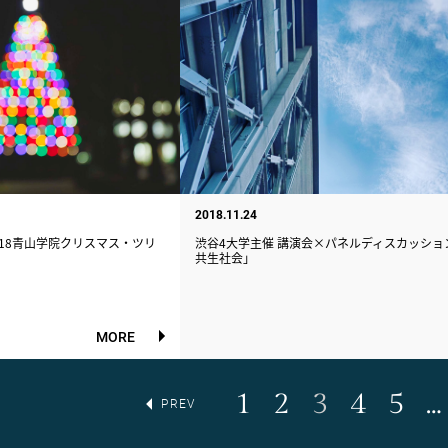
2018.11.24
018青山学院クリスマス・ツリ
渋谷4大学主催 講演会×パネルディスカッショ
共生社会」
MORE
1
2
3
4
5
…
PREV