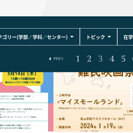
テゴリー(学部／学科／センター)
トピック
在学
1
2
3
4
5
PREV