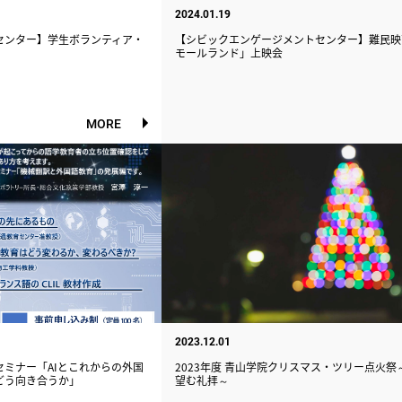
2024.01.19
センター】学生ボランティア・
【シビックエンゲージメントセンター】難民映
モールランド」上映会
MORE
2023.12.01
ミナー「AIとこれからの外国
2023年度 青山学院クリスマス・ツリー点火祭
どう向き合うか」
望む礼拝～