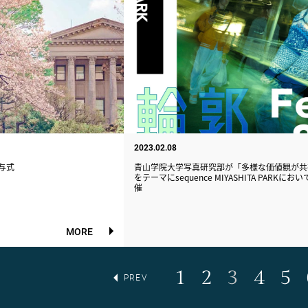
2023.02.08
与式
青山学院大学写真研究部が「多様な価値観が共
をテーマにsequence MIYASHITA PARKに
催
MORE
1
2
3
4
5
PREV