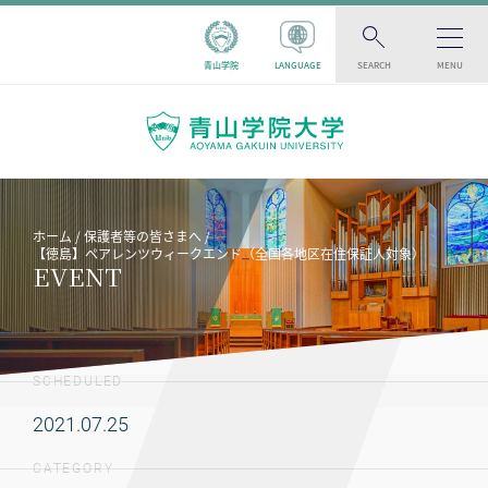
青山学院
LANGUAGE
SEARCH
MENU
ホーム
保護者等の皆さまへ
【徳島】ペアレンツウィークエンド（全国各地区在住保証人対象）
EVENT
SCHEDULED
2021.07.25
CATEGORY