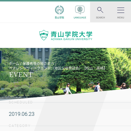
青山学院
LANGUAGE
SEARCH
MENU
ホーム
保護者等の皆さまへ
ペアレンツウィークエンド（地区父母懇談会）【松山・高崎】
EVENT
SCHEDULED
2019.06.23
CATEGORY