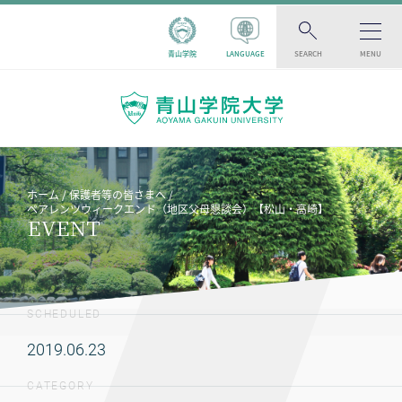
青山学院
LANGUAGE
SEARCH
MENU
ホーム
保護者等の皆さまへ
ペアレンツウィークエンド（地区父母懇談会）【松山・高崎】
EVENT
SCHEDULED
2019.06.23
CATEGORY