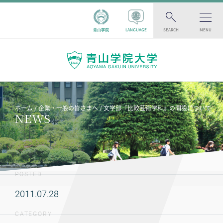
青山学院
LANGUAGE
SEARCH
MENU
ホーム
企業・一般の皆さまへ
文学部『比較芸術学科』の開設について
NEWS
POSTED
2011.07.28
CATEGORY