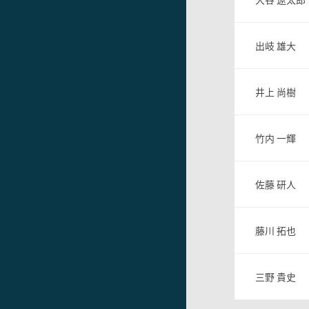
出岐 雄大
井上 尚樹
竹内 一輝
佐藤 研人
藤川 拓也
三野 貴史