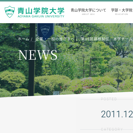
青山学院大学について
学部・大学院
ABOUT AGU
EDUCATION
ホーム
企業・一般の皆さまへ
第88回箱根駅伝、本学チー
NEWS
POSTED
2011.12
CATEGORY