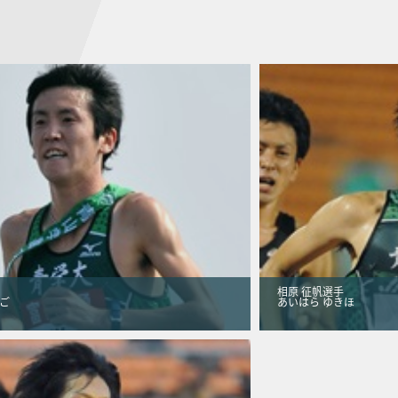
相原 征帆選手
ご
あいはら ゆきほ