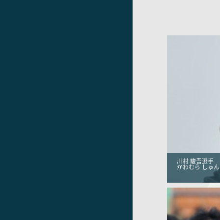
川村 駿吾選手
かわむら しゅん