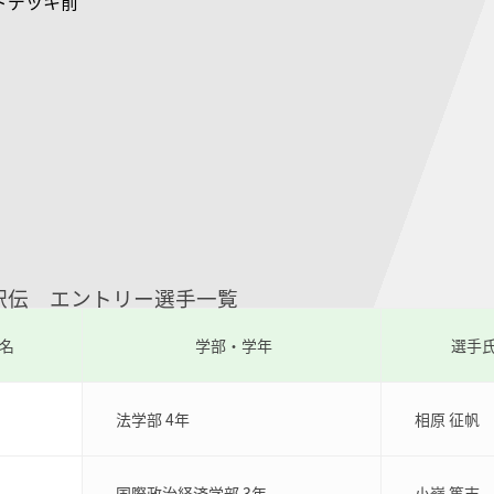
ドデッキ前
駅伝 エントリー選手一覧
名
学部・学年
選手
法学部 4年
相原 征帆
国際政治経済学部 3年
小嶺 篤志