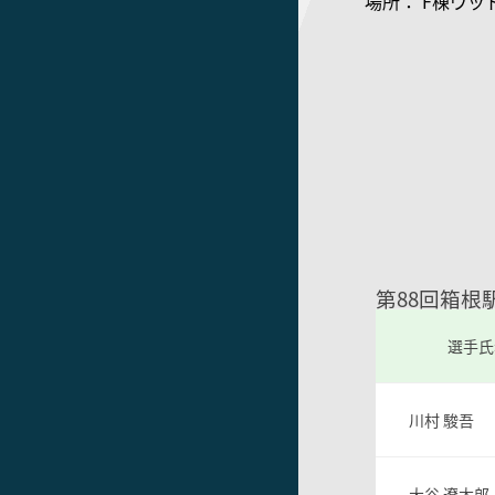
場所： F棟ウッ
第88回箱根
選手氏
川村 駿吾
大谷 遼太郎