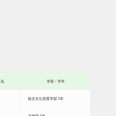
氏名
学部・学年
総合文化政策学部 3年
法学部 3年