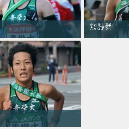
小嶺 篤志選手
こみね あつし