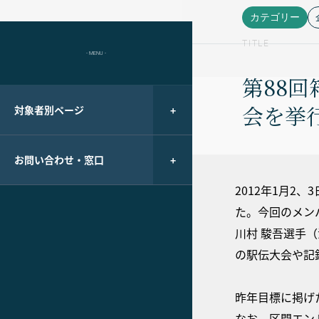
カテゴリー
TITLE
- MENU -
第88
会を挙
対象者別ページ
お問い合わせ・窓口
2012年1月2
た。今回のメン
川村 駿吾選手
の駅伝大会や記
昨年目標に掲げ
なお、区間エン