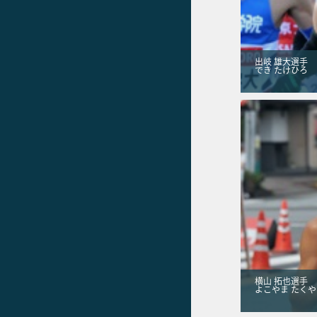
出岐 雄大選手
でき たけひろ
横山 拓也選手
よこやま たくや