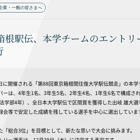
企業・一般の皆さまへ
回箱根駅伝、本学チームのエントリ
行
、3日に開催される「第88回東京箱根間往復大学駅伝競走」の本
バーは、4年生1名、3年生5名、2年生4名、1年生6名で構成
（法学部4年）、全日本大学駅伝で区間賞を獲得した出岐 雄大
録会等で安定した成績を残している選手を中心に選出していま
た「総合3位」を目標として、新たな思いで大会に挑みます。
トリー選手は、12月29日（木）に決定する予定です。