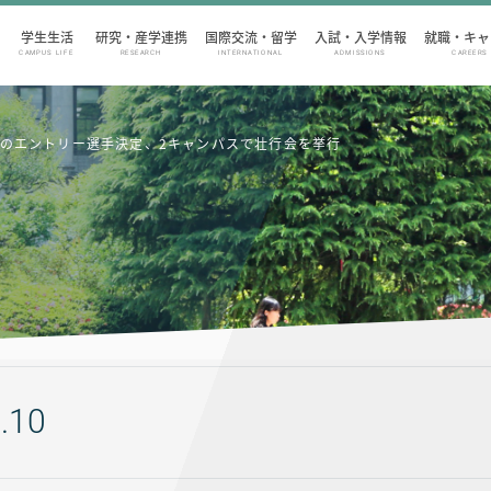
学生生活
研究・産学連携
国際交流・留学
入試・入学情報
就職・キャ
CAMPUS LIFE
RESEARCH
INTERNATIONAL
ADMISSIONS
CAREERS
ムのエントリー選手決定、2キャンパスで壮行会を挙行
.10