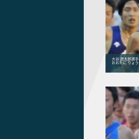
大谷 遼太郎選手
おおたに りょ