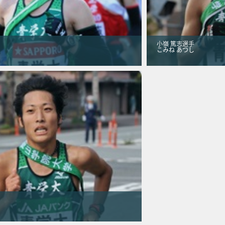
小嶺 篤志選手
こみね あつし