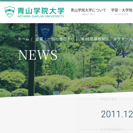
青山学院大学について
学部・大学院
ABOUT AGU
EDUCATION
ホーム
企業・一般の皆さまへ
第88回箱根駅伝、本学チー
NEWS
POSTED
2011.12
CATEGORY