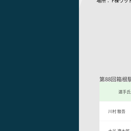
場所： F棟ウッ
第88回箱根
選手氏
川村 駿吾
大谷 遼太郎