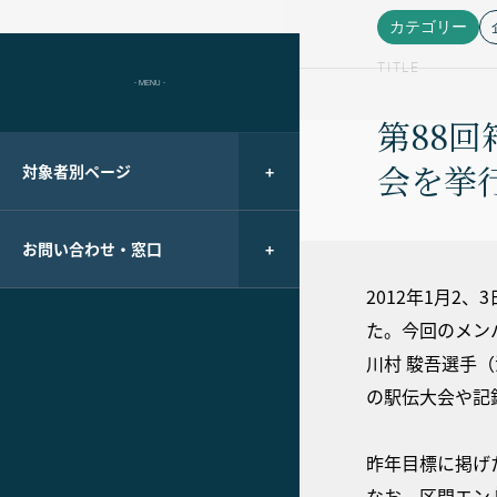
カテゴリー
TITLE
- MENU -
第88
会を挙
対象者別ページ
お問い合わせ・窓口
2012年1月2
た。今回のメン
川村 駿吾選手
の駅伝大会や記
昨年目標に掲げ
なお、区間エン