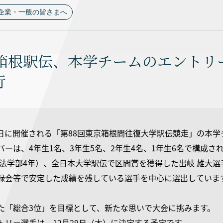
企業・一般の皆さまへ
回箱根駅伝、本学チームのエントリ
行
、3日に開催される「第88回東京箱根間往復大学駅伝競走」の本
バーは、4年生1名、3年生5名、2年生4名、1年生6名で構成
（法学部4年）、全日本大学駅伝で区間賞を獲得した出岐 雄大
録会等で安定した成績を残している選手を中心に選出していま
た「総合3位」を目標として、新たな思いで大会に挑みます。
トリー選手は、12月29日（木）に決定する予定です。