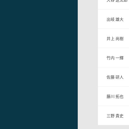
出岐 雄大
井上 尚樹
竹内 一輝
佐藤 研人
藤川 拓也
三野 貴史