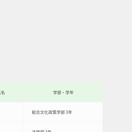
氏名
学部・学年
総合文化政策学部 3年
法学部 3年