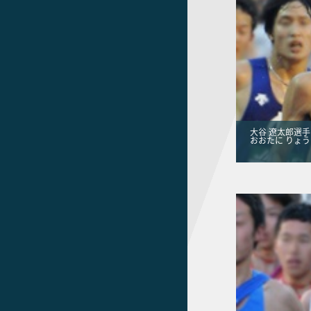
大谷 遼太郎選手
おおたに りょ