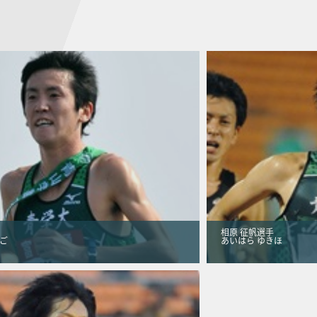
相原 征帆選手
ご
あいはら ゆきほ