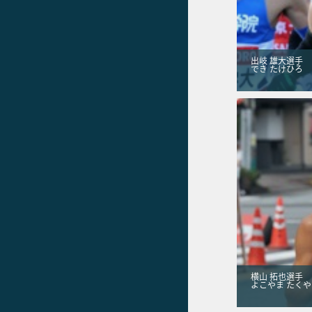
出岐 雄大選手
でき たけひろ
横山 拓也選手
よこやま たくや