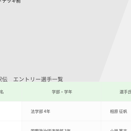
ドデッキ前
駅伝 エントリー選手一覧
名
学部・学年
選手
法学部 4年
相原 征帆
国際政治経済学部 3年
小嶺 篤志