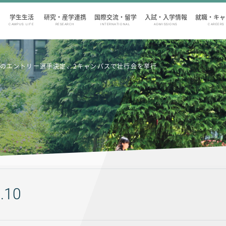
学生生活
研究・産学連携
国際交流・留学
入試・入学情報
就職・キャ
CAMPUS LIFE
RESEARCH
INTERNATIONAL
ADMISSIONS
CAREERS
ムのエントリー選手決定、2キャンパスで壮行会を挙行
.10