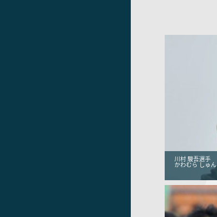
川村 駿吾選手
かわむら しゅん